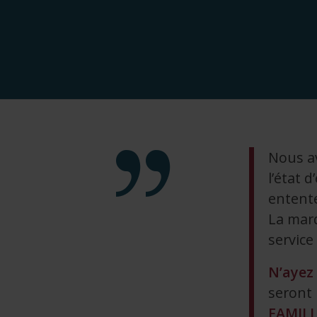
Nous a
l’état 
entente
La mar
service
N’ayez
seront
FAMIL