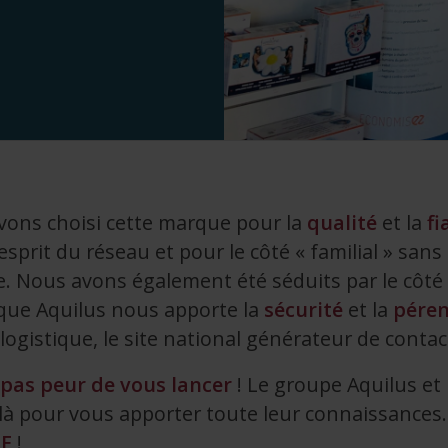
vons choisi cette marque pour la
qualité
et la
fi
d’esprit du réseau et pour le côté « familial » sans
. Nous avons également été séduits par le côté
que Aquilus nous apporte la
sécurité
et la
péren
 logistique, le site national générateur de contac
 pas peur de vous lancer
! Le groupe Aquilus et
 là pour vous apporter toute leur connaissanc
LE
!