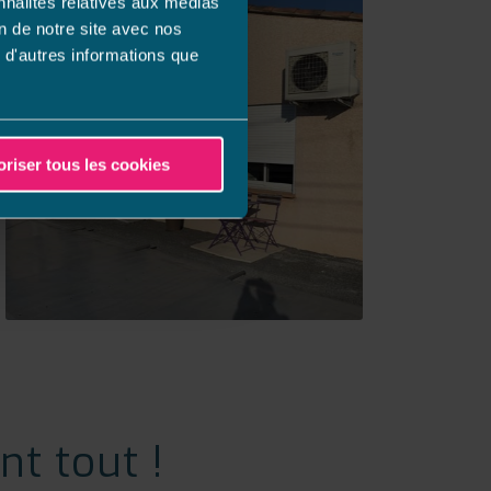
nnalités relatives aux médias
on de notre site avec nos
 d'autres informations que
oriser tous les cookies
nt tout !