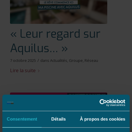
« Leur regard sur
Aquilus… »
/
7 octobre 2025
dans
Actualités
,
Groupe
,
Réseau
Lire la suite
Consentement
Détails
À propos des cookies