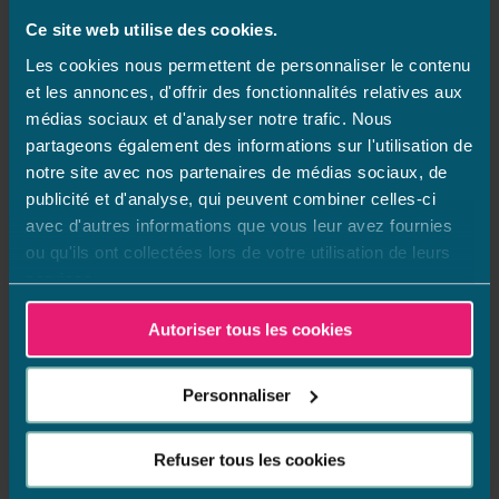
Aquifolies Automne
Ce site web utilise des cookies.
2025
Les cookies nous permettent de personnaliser le contenu
et les annonces, d'offrir des fonctionnalités relatives aux
médias sociaux et d'analyser notre trafic. Nous
/
29 septembre 2025
dans
Actualités
,
Groupe
partageons également des informations sur l'utilisation de
notre site avec nos partenaires de médias sociaux, de
La campagne est d’une durée d’un mois, les
publicité et d'analyse, qui peuvent combiner celles-ci
Aquifolies d’automne 2025 proposent des offres
avec d'autres informations que vous leur avez fournies
sur les univers Piscines, Bien-être et M’Water.
ou qu'ils ont collectées lors de votre utilisation de leurs
services.
Lire la suite
Autoriser tous les cookies
Personnaliser
Refuser tous les cookies