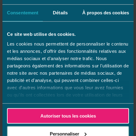
Consentement
Détails
À propos des cookies
Ce site web utilise des cookies.
Les cookies nous permettent de personnaliser le contenu
et les annonces, d'offrir des fonctionnalités relatives aux
L’optimisation de vos
médias sociaux et d'analyser notre trafic. Nous
livraisons
partageons également des informations sur l'utilisation de
notre site avec nos partenaires de médias sociaux, de
Le service logistique a pour rôle la
réception
, la
publicité et d'analyse, qui peuvent combiner celles-ci
préparation
et l’
envoi
des
commandes
à
avec d'autres informations que vous leur avez fournies
destination des points de vente et des clients.
ou qu'ils ont collectées lors de votre utilisation de leurs
services.
Autoriser tous les cookies
Personnaliser