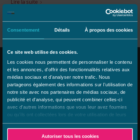
Lire la suite
Consentement
Détails
À propos des cookies
Ce site web utilise des cookies.
Les cookies nous permettent de personnaliser le contenu
et les annonces, d'offrir des fonctionnalités relatives aux
Aquilus Groupe
médias sociaux et d'analyser notre trafic. Nous
partageons également des informations sur l'utilisation de
notre site avec nos partenaires de médias sociaux, de
Aquilus Piscines et Spas, réseau de plus de 60
publicité et d'analyse, qui peuvent combiner celles-ci
concessionnaires depuis 1981, est une marque qui
avec d'autres informations que vous leur avez fournies
fait place à l’esprit d’entreprise et d’innovation au
ou qu'ils ont collectées lors de votre utilisation de leurs
sein d’un environnement à taille humaine.
services.
Autoriser tous les cookies