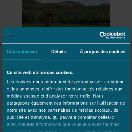
Consentement
Détails
À propos des cookies
Des sites internet valorisant la marque
Ce site web utilise des cookies.
En retravaillant ses sites avec une refonte
Les cookies nous permettent de personnaliser le contenu
et les annonces, d'offrir des fonctionnalités relatives aux
graphique notamment, Aquilus a souhaité
médias sociaux et d'analyser notre trafic. Nous
permettre une navigation plus
intuitive
et plus
partageons également des informations sur l'utilisation de
ergonomique
.
notre site avec nos partenaires de médias sociaux, de
Les internautes peuvent ainsi plus facilement
publicité et d'analyse, qui peuvent combiner celles-ci
s’immerger dans les univers piscines et bien-être.
avec d'autres informations que vous leur avez fournies
A découvrir, des pages
inspirations
et des fiches
ou qu'ils ont collectées lors de votre utilisation de leurs