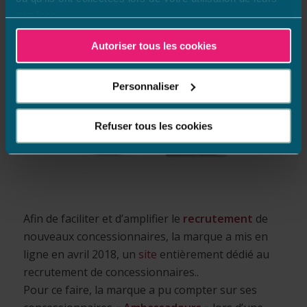
conseils
piscines
et
bien-être
pour mettre
services.
l’expertise professionnelle au service de tous !
Autoriser tous les cookies
Personnaliser
Refuser tous les cookies
Afin de faciliter et d’amplifier le
recrutement
de
nouveaux concessionnaires, la marque a mis en
ligne en avril 2018, un
site
entièrement dédié au
recrutement de concessionnaires..
Pour ce faire, la marque a pu compter sur ses