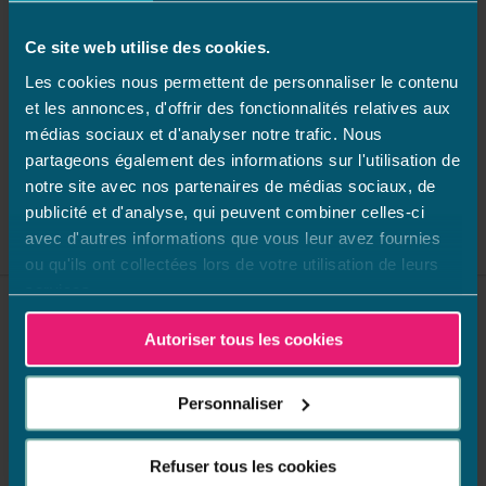
Suivant
Ce site web utilise des cookies.
Les cookies nous permettent de personnaliser le contenu
et les annonces, d'offrir des fonctionnalités relatives aux
médias sociaux et d'analyser notre trafic. Nous
1
2
3
4
5
6
7
8
9
10
11
12
partageons également des informations sur l'utilisation de
notre site avec nos partenaires de médias sociaux, de
publicité et d'analyse, qui peuvent combiner celles-ci
avec d'autres informations que vous leur avez fournies
ou qu'ils ont collectées lors de votre utilisation de leurs
services.
Autoriser tous les cookies
Retrouvez nos dernières
actualités :
Personnaliser
Refuser tous les cookies