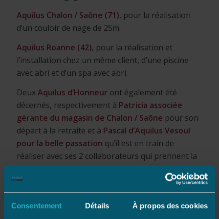
Aquilus Chalon / Saône (71)
, pour la réalisation
d’un couloir de nage de 25m.
Aquilus Roanne (42)
, pour la réalisation et
l’installation chez un même client, d’une piscine
avec abri et d’un spa avec abri.
Deux
Aquilus d’Honneur
ont également été
décernés, respectivement à
Patricia associée
gérante du magasin de Chalon / Saône
pour son
départ à la retraite et à
Pascal d’Aquilus Vesoul
pour la belle passation
qu’il est en train de
réaliser avec ses 2 collaborateurs qui prennent la
tête de la concession.
Consentement
Détails
À propos des cookies