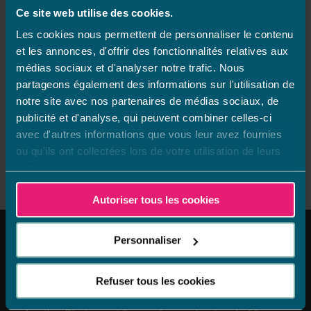
Téléchargez la plaquette
Ce site web utilise des cookies.
Les cookies nous permettent de personnaliser le contenu
et les annonces, d'offrir des fonctionnalités relatives aux
médias sociaux et d'analyser notre trafic. Nous
partageons également des informations sur l'utilisation de
notre site avec nos partenaires de médias sociaux, de
publicité et d'analyse, qui peuvent combiner celles-ci
avec d'autres informations que vous leur avez fournies
Télécharger le dossier de candidature
ou qu'ils ont collectées lors de votre utilisation de leurs
services.
Autoriser tous les cookies
Personnaliser
Aquilus Groupe
Refuser tous les cookies